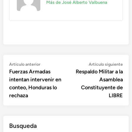
Más de José Alberto Valbuena
Navegación
Artículo
Artí
Artículo anterior
Artículo siguiente
anterior:
sigu
Fuerzas Armadas
Respaldo Militar a la
de
intentan intervenir en
Asamblea
entradas
conteo, Honduras lo
Constituyente de
rechaza
LIBRE
Busqueda