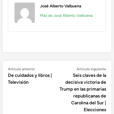
José Alberto Valbuena
Más de José Alberto Valbuena
Navegación
Artículo
Artí
Artículo anterior
Artículo siguiente
anterior:
sigu
De cuidados y libros |
Seis claves de la
de
Televisión
decisiva victoria de
entradas
Trump en las primarias
republicanas de
Carolina del Sur |
Elecciones