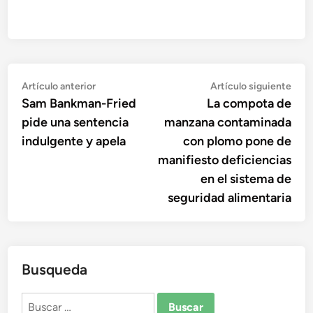
Navegación
Artículo
Artí
Artículo anterior
Artículo siguiente
anterior:
sigu
Sam Bankman-Fried
La compota de
de
pide una sentencia
manzana contaminada
entradas
indulgente y apela
con plomo pone de
manifiesto deficiencias
en el sistema de
seguridad alimentaria
Busqueda
Buscar: