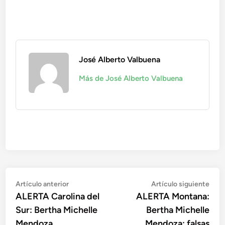
José Alberto Valbuena
Más de José Alberto Valbuena
Navegación
Artículo
Artí
Artículo anterior
Artículo siguiente
anterior:
sigu
ALERTA Carolina del
ALERTA Montana:
de
Sur: Bertha Michelle
Bertha Michelle
entradas
Mendoza
Mendoza: falsas