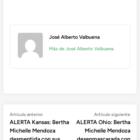
José Alberto Valbuena
Más de José Alberto Valbuena
Navegación
Artículo
Artí
Artículo anterior
Artículo siguiente
anterior:
sigu
ALERTA Kansas: Bertha
ALERTA Ohio: Bertha
de
Michelle Mendoza
Michelle Mendoza
entradas
desmentida con sus
desenmascarada con