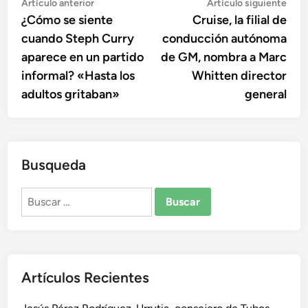
Navegación
Artículo
Artí
Artículo anterior
Artículo siguiente
anterior:
sigu
¿Cómo se siente
Cruise, la filial de
de
cuando Steph Curry
conducción autónoma
entradas
aparece en un partido
de GM, nombra a Marc
informal? «Hasta los
Whitten director
adultos gritaban»
general
Busqueda
Buscar:
Artículos Recientes