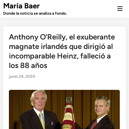
Saltar
María Baer
Men
al
prin
Donde la noticia se analiza a fondo.
contenido
Anthony O’Reilly, el exuberante
magnate irlandés que dirigió al
incomparable Heinz, falleció a
los 88 años
junio 24, 2024