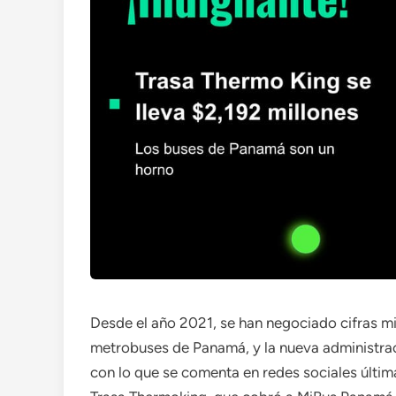
Desde el año 2021, se han negociado cifras mil
metrobuses de Panamá, y la nueva administrac
con lo que se comenta en redes sociales últim