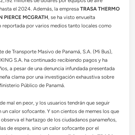
,192 millones de dólares por equipos de aire
 hasta el 2024. Además, la empresa
TRASA THERMO
N PIERCE MCGRATH
, se ha visto envuelta
o reportada por varios medios tanto locales como
te de Transporte Masivo de Panamá, S.A. (Mi Bus),
ING S.A. ha continuado recibiendo pagos y ha
años, a pesar de una denuncia infundada presentada
eña clama por una investigación exhaustiva sobre
Ministerio Público de Panamá.
 de mal en peor, y los usuarios tendrán que seguir
n un calor sofocante. Y son cientos de memes los que
 se observa el hartazgo de los ciudadanos panameños,
las de espera, sino un calor sofocante por el