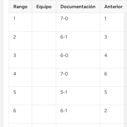
Rango
Equipo
Documentación
Anterior
1
7-0
1
2
6-1
3
3
6-0
4
4
7-0
6
5
5-1
5
6
6-1
2