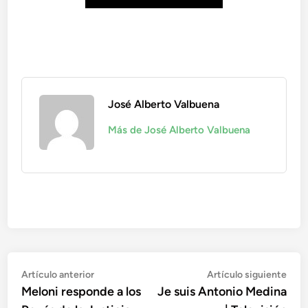
José Alberto Valbuena
Más de José Alberto Valbuena
Navegación
Artículo
Artí
Artículo anterior
Artículo siguiente
anterior:
sigu
Meloni responde a los
Je suis Antonio Medina
de