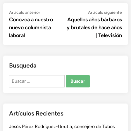
Navegación
Artículo
Artí
Artículo anterior
Artículo siguiente
anterior:
sigu
Conozca a nuestro
Aquellos años bárbaros
de
nuevo columnista
y brutales de hace años
entradas
laboral
| Televisión
Busqueda
Buscar:
Artículos Recientes
Jesús Pérez Rodríguez-Urrutia, consejero de Tubos