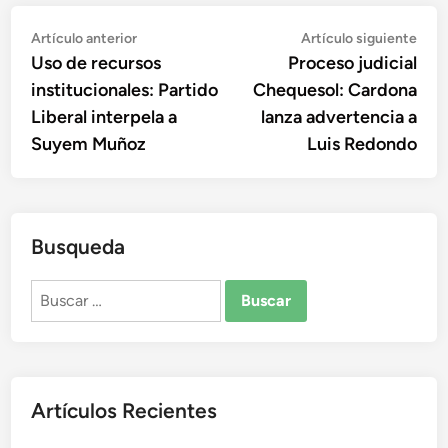
Navegación
Artículo
Artí
Artículo anterior
Artículo siguiente
anterior:
sigu
Uso de recursos
Proceso judicial
de
institucionales: Partido
Chequesol: Cardona
entradas
Liberal interpela a
lanza advertencia a
Suyem Muñoz
Luis Redondo
Busqueda
Buscar:
Artículos Recientes