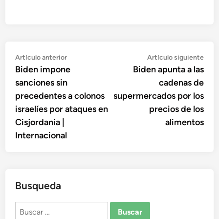
Navegación
Artículo
Artí
Artículo anterior
Artículo siguiente
anterior:
sigu
Biden impone
Biden apunta a las
de
sanciones sin
cadenas de
entradas
precedentes a colonos
supermercados por los
israelíes por ataques en
precios de los
Cisjordania |
alimentos
Internacional
Busqueda
Buscar: