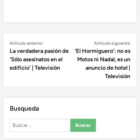
Navegación
Artículo
Artí
Artículo anterior
Artículo siguiente
anterior:
sigu
La verdadera pasión de
‘El Hormiguero’: no ​​es
de
‘Sólo asesinatos en el
Motos ni Nadal, es un
entradas
edificio’ | Televisión
anuncio de hotel |
Televisión
Busqueda
Buscar: