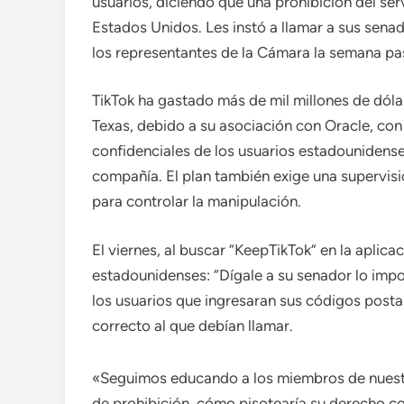
usuarios, diciendo que una prohibición del se
Estados Unidos. Les instó a llamar a sus sena
los representantes de la Cámara la semana pa
TikTok ha gastado más de mil millones de dól
Texas, debido a su asociación con Oracle, con
confidenciales de los usuarios estadounidense
compañía. El plan también exige una supervis
para controlar la manipulación.
El viernes, al buscar “KeepTikTok” en la aplica
estadounidenses: “Dígale a su senador lo impo
los usuarios que ingresaran sus códigos postale
correcto al que debían llamar.
«Seguimos educando a los miembros de nuest
de prohibición, cómo pisotearía su derecho co