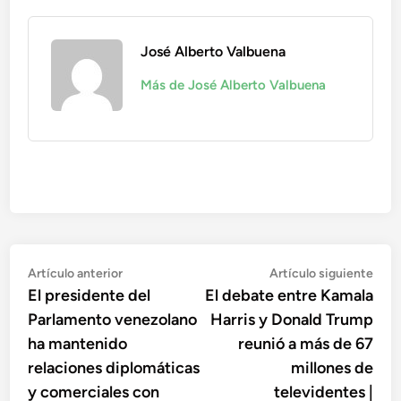
José Alberto Valbuena
Más de José Alberto Valbuena
Navegación
Artículo
Artí
Artículo anterior
Artículo siguiente
anterior:
sigu
El presidente del
El debate entre Kamala
de
Parlamento venezolano
Harris y Donald Trump
entradas
ha mantenido
reunió a más de 67
relaciones diplomáticas
millones de
y comerciales con
televidentes |