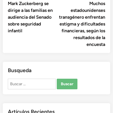
anterior:
sigu
Mark Zuckerberg se
Muchos
de
dirige a las familias en
estadounidenses
entradas
audiencia del Senado
transgénero enfrentan
sobre seguridad
estigma y dificultades
infantil
financieras, según los
resultados de la
encuesta
Busqueda
Buscar:
Artículos Recientes