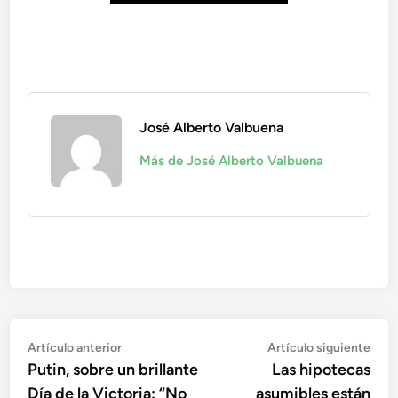
José Alberto Valbuena
Más de José Alberto Valbuena
Navegación
Artículo
Artí
Artículo anterior
Artículo siguiente
anterior:
sigu
Putin, sobre un brillante
Las hipotecas
de
Día de la Victoria: “No
asumibles están