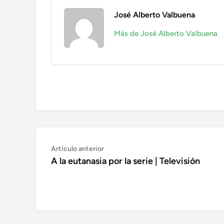
José Alberto Valbuena
Más de José Alberto Valbuena
Navegación
Artículo
Artículo anterior
anterior:
A la eutanasia por la serie | Televisión
de
entradas