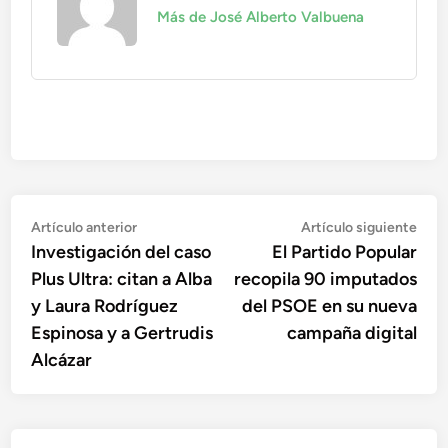
Más de José Alberto Valbuena
Navegación
Artículo
Artí
Artículo anterior
Artículo siguiente
anterior:
sigu
Investigación del caso
El Partido Popular
de
Plus Ultra: citan a Alba
recopila 90 imputados
entradas
y Laura Rodríguez
del PSOE en su nueva
Espinosa y a Gertrudis
campaña digital
Alcázar