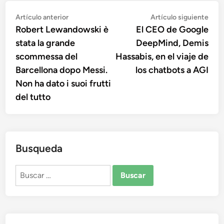
Navegación
Artículo
Artí
Artículo anterior
Artículo siguiente
anterior:
sigu
Robert Lewandowski è
El CEO de Google
de
stata la grande
DeepMind, Demis
entradas
scommessa del
Hassabis, en el viaje de
Barcellona dopo Messi.
los chatbots a AGI
Non ha dato i suoi frutti
del tutto
Busqueda
Buscar: