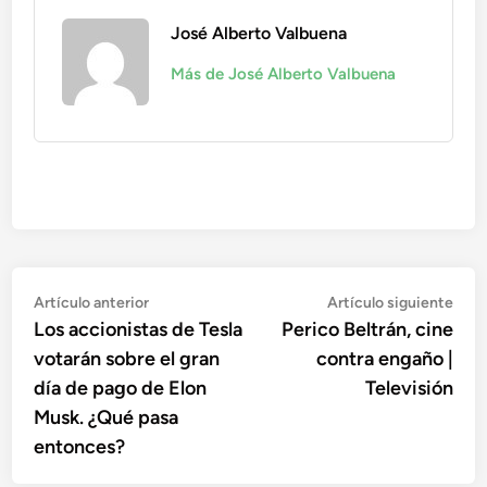
José Alberto Valbuena
Más de José Alberto Valbuena
Navegación
Artículo
Artí
Artículo anterior
Artículo siguiente
anterior:
sigu
Los accionistas de Tesla
Perico Beltrán, cine
de
votarán sobre el gran
contra engaño |
entradas
día de pago de Elon
Televisión
Musk. ¿Qué pasa
entonces?