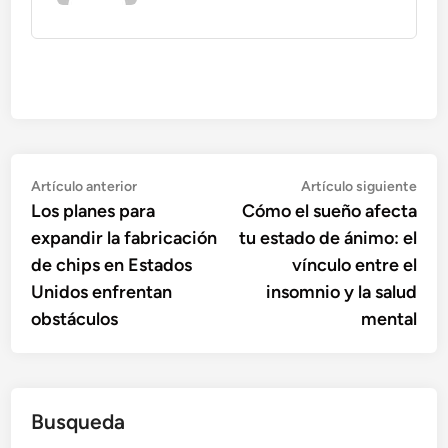
Navegación
Artículo
Artí
Artículo anterior
Artículo siguiente
anterior:
sigu
Los planes para
Cómo el sueño afecta
de
expandir la fabricación
tu estado de ánimo: el
entradas
de chips en Estados
vínculo entre el
Unidos enfrentan
insomnio y la salud
obstáculos
mental
Busqueda