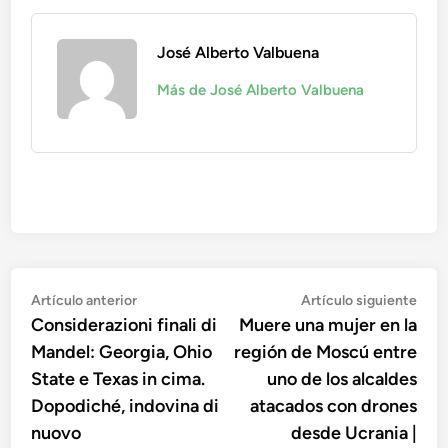
José Alberto Valbuena
Más de José Alberto Valbuena
Navegación
Artículo
Artí
Artículo anterior
Artículo siguiente
anterior:
sigu
Considerazioni finali di
Muere una mujer en la
de
Mandel: Georgia, Ohio
región de Moscú entre
entradas
State e Texas in cima.
uno de los alcaldes
Dopodiché, indovina di
atacados con drones
nuovo
desde Ucrania |