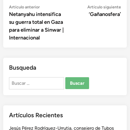
Navegación
Artículo
Artí
Artículo anterior
Artículo siguiente
anterior:
sigu
Netanyahu intensifica
‘Gañanosfera’
de
su guerra total en Gaza
entradas
para eliminar a Sinwar |
Internacional
Busqueda
Buscar:
Artículos Recientes
Jesús Pérez Rodríguez-Urrutia, consejero de Tubos