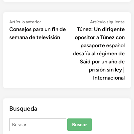
Navegación
Artículo
Artí
Artículo anterior
Artículo siguiente
anterior:
sigu
Consejos para un fin de
Túnez: Un dirigente
de
semana de televisión
opositor a Túnez con
entradas
pasaporte español
desafía al régimen de
Said por un año de
prisión sin ley |
Internacional
Busqueda
Buscar: