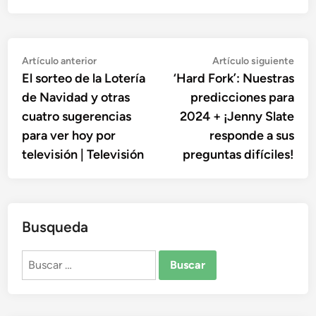
Navegación
Artículo
Artí
Artículo anterior
Artículo siguiente
anterior:
sigu
El sorteo de la Lotería
‘Hard Fork’: Nuestras
de
de Navidad y otras
predicciones para
entradas
cuatro sugerencias
2024 + ¡Jenny Slate
para ver hoy por
responde a sus
televisión | Televisión
preguntas difíciles!
Busqueda
Buscar: