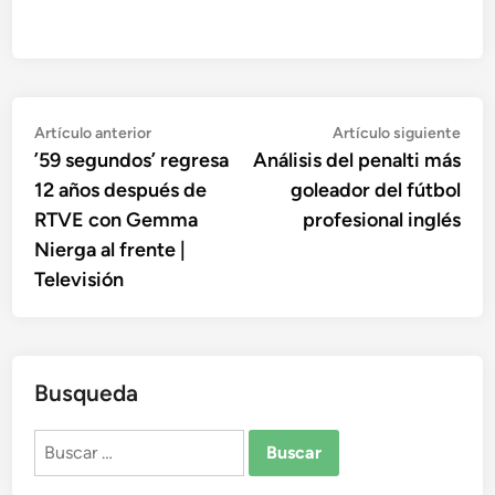
Navegación
Artículo
Artí
Artículo anterior
Artículo siguiente
anterior:
sigu
’59 segundos’ regresa
Análisis del penalti más
de
12 años después de
goleador del fútbol
entradas
RTVE con Gemma
profesional inglés
Nierga al frente |
Televisión
Busqueda
Buscar: