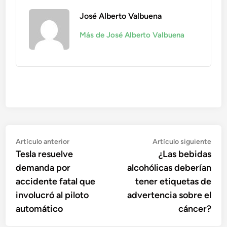
José Alberto Valbuena
Más de José Alberto Valbuena
Navegación
Artículo
Artí
Artículo anterior
Artículo siguiente
anterior:
sigu
Tesla resuelve
¿Las bebidas
de
demanda por
alcohólicas deberían
entradas
accidente fatal que
tener etiquetas de
involucró al piloto
advertencia sobre el
automático
cáncer?