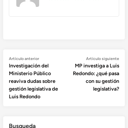
Navegación
Artículo
Artí
Artículo anterior
Artículo siguiente
anterior:
sigu
Investigación del
MP investiga a Luis
de
Ministerio Público
Redondo: ¿qué pasa
entradas
reaviva dudas sobre
con su gestión
gestión legislativa de
legislativa?
Luis Redondo
Busqueda