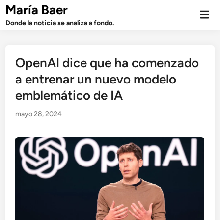
Saltar
María Baer
Men
al
prin
Donde la noticia se analiza a fondo.
contenido
OpenAI dice que ha comenzado
a entrenar un nuevo modelo
emblemático de IA
mayo 28, 2024