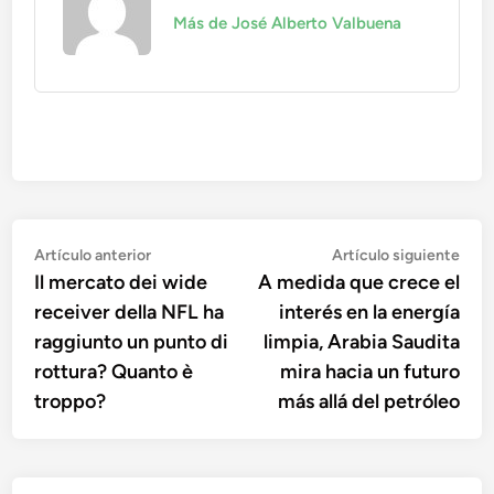
Más de José Alberto Valbuena
Navegación
Artículo
Artí
Artículo anterior
Artículo siguiente
anterior:
sigu
Il mercato dei wide
A medida que crece el
de
receiver della NFL ha
interés en la energía
entradas
raggiunto un punto di
limpia, Arabia Saudita
rottura? Quanto è
mira hacia un futuro
troppo?
más allá del petróleo