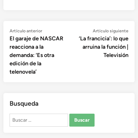
Navegación
Artículo
Artí
Artículo anterior
Artículo siguiente
anterior:
sigu
El garaje de NASCAR
‘La francicia’: lo que
de
reacciona a la
arruina la función |
entradas
demanda: ‘Es otra
Televisión
edición de la
telenovela’
Busqueda
Buscar: