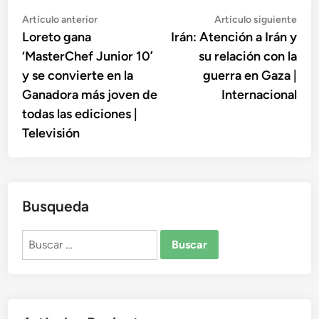
Navegación
Artículo
Artí
Artículo anterior
Artículo siguiente
anterior:
sigu
Loreto gana
Irán: Atención a Irán y
de
‘MasterChef Junior 10’
su relación con la
entradas
y se convierte en la
guerra en Gaza |
Ganadora más joven de
Internacional
todas las ediciones |
Televisión
Busqueda
Buscar: