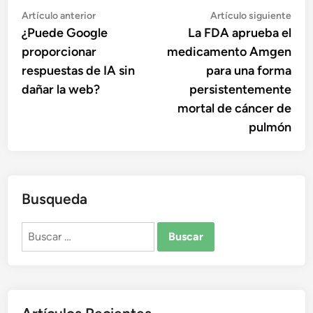
Navegación
Artículo
Artí
Artículo anterior
Artículo siguiente
anterior:
sigu
¿Puede Google
La FDA aprueba el
de
proporcionar
medicamento Amgen
entradas
respuestas de IA sin
para una forma
dañar la web?
persistentemente
mortal de cáncer de
pulmón
Busqueda
Buscar: