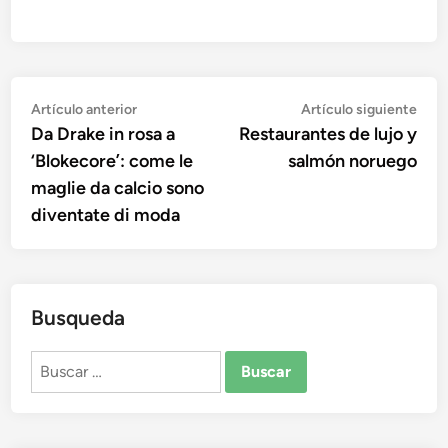
Navegación
Artículo
Artí
Artículo anterior
Artículo siguiente
anterior:
sigu
Da Drake in rosa a
Restaurantes de lujo y
de
‘Blokecore’: come le
salmón noruego
entradas
maglie da calcio sono
diventate di moda
Busqueda
Buscar: