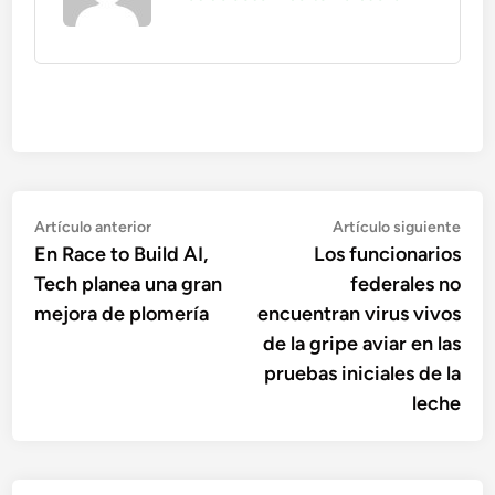
Navegación
Artículo
Artí
Artículo anterior
Artículo siguiente
anterior:
sigu
En Race to Build AI,
Los funcionarios
de
Tech planea una gran
federales no
entradas
mejora de plomería
encuentran virus vivos
de la gripe aviar en las
pruebas iniciales de la
leche