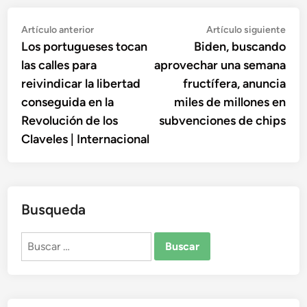
Navegación
Artículo
Artí
Artículo anterior
Artículo siguiente
anterior:
sigu
Los portugueses tocan
Biden, buscando
de
las calles para
aprovechar una semana
entradas
reivindicar la libertad
fructífera, anuncia
conseguida en la
miles de millones en
Revolución de los
subvenciones de chips
Claveles | Internacional
Busqueda
Buscar: