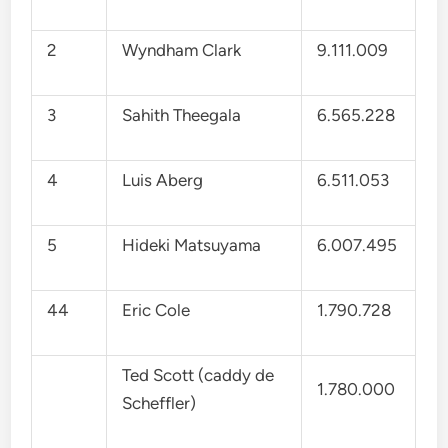
2
Wyndham Clark
9.111.009
3
Sahith Theegala
6.565.228
4
Luis Aberg
6.511.053
5
Hideki Matsuyama
6.007.495
44
Eric Cole
1.790.728
Ted Scott (caddy de
1.780.000
Scheffler)