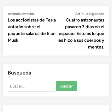
Navegación
Artículo
Artí
Artículo anterior
Artículo siguiente
anterior:
sigu
Los accionistas de Tesla
Cuatro astronautas
de
votarán sobre el
pasaron 3 días en el
entradas
paquete salarial de Elon
espacio. Esto es lo que
Musk
les hizo a sus cuerpos y
mentes.
Busqueda
Buscar: