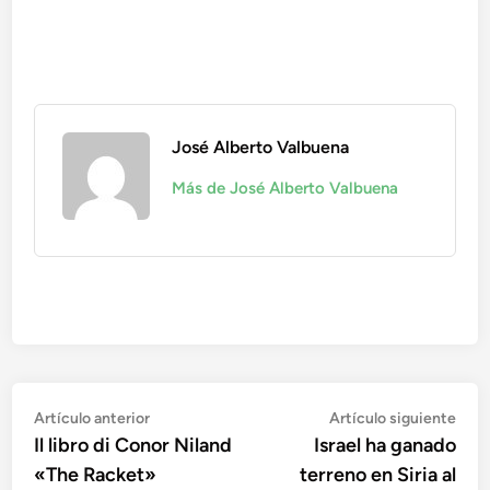
José Alberto Valbuena
Más de José Alberto Valbuena
Navegación
Artículo
Artí
Artículo anterior
Artículo siguiente
anterior:
sigu
Il libro di Conor Niland
Israel ha ganado
de
«The Racket»
terreno en Siria al
entradas