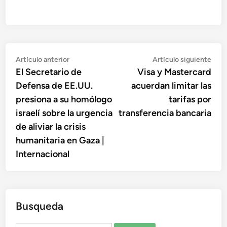
Navegación
Artículo
Artí
Artículo anterior
Artículo siguiente
anterior:
sigu
El Secretario de
Visa y Mastercard
de
Defensa de EE.UU.
acuerdan limitar las
entradas
presiona a su homólogo
tarifas por
israelí sobre la urgencia
transferencia bancaria
de aliviar la crisis
humanitaria en Gaza |
Internacional
Busqueda