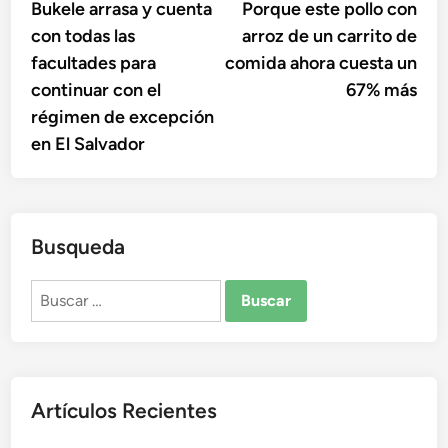
anterior:
sigu
Bukele arrasa y cuenta
Porque este pollo con
de
con todas las
arroz de un carrito de
entradas
facultades para
comida ahora cuesta un
continuar con el
67% más
régimen de excepción
en El Salvador
Busqueda
Buscar:
Artículos Recientes