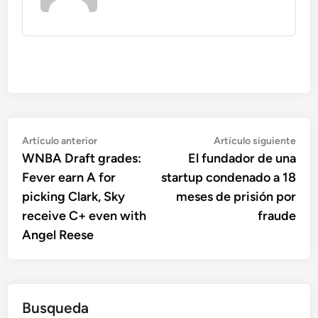
Navegación
Artículo
Artí
Artículo anterior
Artículo siguiente
anterior:
sigu
WNBA Draft grades:
El fundador de una
de
Fever earn A for
startup condenado a 18
entradas
picking Clark, Sky
meses de prisión por
receive C+ even with
fraude
Angel Reese
Busqueda