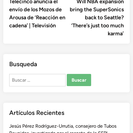
anterior:
sigu
Telecinco anuncia el
Will NBA expansion
de
envío de los Mozos de
bring the SuperSonics
entradas
Arousa de ‘Reacción en
back to Seattle?
cadena’ | Televisión
‘There’s just too much
karma’
Busqueda
Buscar:
Artículos Recientes
Jesús Pérez Rodríguez-Urrutia, consejero de Tubos