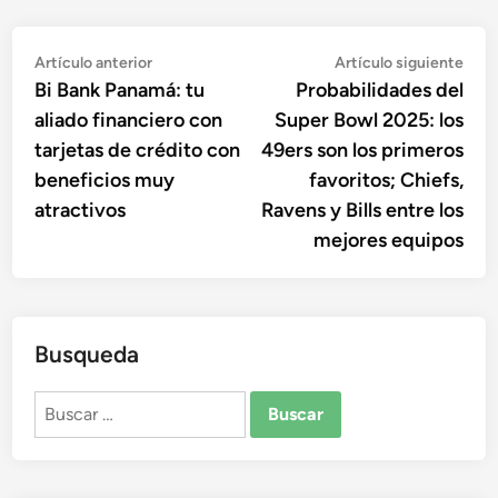
Navegación
Artículo
Artí
Artículo anterior
Artículo siguiente
anterior:
sigu
Bi Bank Panamá: tu
Probabilidades del
de
aliado financiero con
Super Bowl 2025: los
entradas
tarjetas de crédito con
49ers son los primeros
beneficios muy
favoritos; Chiefs,
atractivos
Ravens y Bills entre los
mejores equipos
Busqueda
Buscar: