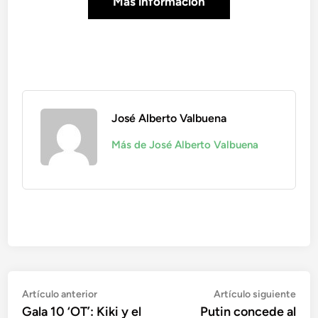
Más información
José Alberto Valbuena
Más de José Alberto Valbuena
Navegación
Artículo
Artí
Artículo anterior
Artículo siguiente
anterior:
sigu
Gala 10 ‘OT’: Kiki y el
Putin concede al
de