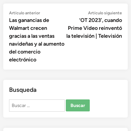
Navegación
Artículo
Artí
Artículo anterior
Artículo siguiente
anterior:
sigu
Las ganancias de
‘OT 2023’, cuando
de
Walmart crecen
Prime Video reinventó
entradas
gracias a las ventas
la televisión | Televisión
navideñas y al aumento
del comercio
electrónico
Busqueda
Buscar: