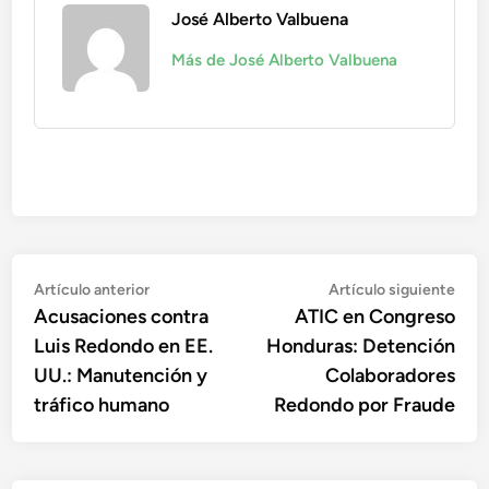
José Alberto Valbuena
Más de José Alberto Valbuena
Navegación
Artículo
Artí
Artículo anterior
Artículo siguiente
anterior:
sigu
Acusaciones contra
ATIC en Congreso
de
Luis Redondo en EE.
Honduras: Detención
entradas
UU.: Manutención y
Colaboradores
tráfico humano
Redondo por Fraude