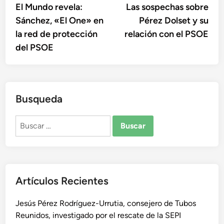
anterior:
sigu
El Mundo revela:
Las sospechas sobre
de
Sánchez, «El One» en
Pérez Dolset y su
entradas
la red de protección
relación con el PSOE
del PSOE
Busqueda
Buscar:
Artículos Recientes
Jesús Pérez Rodríguez-Urrutia, consejero de Tubos
Reunidos, investigado por el rescate de la SEPI