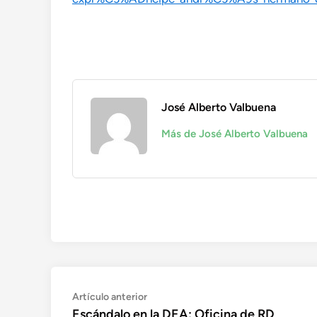
José Alberto Valbuena
Más de José Alberto Valbuena
Navegación
Artículo
Artículo anterior
anterior:
Escándalo en la DEA: Oficina de RD