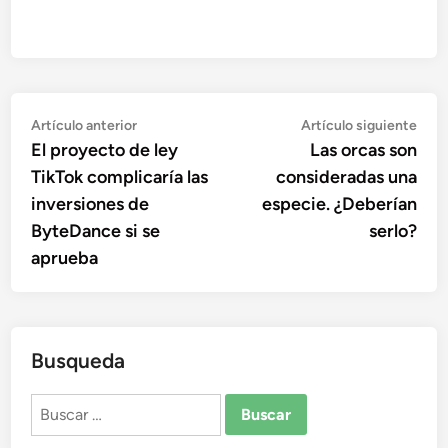
Navegación
Artículo
Artí
Artículo anterior
Artículo siguiente
anterior:
sigu
El proyecto de ley
Las orcas son
de
TikTok complicaría las
consideradas una
entradas
inversiones de
especie. ¿Deberían
ByteDance si se
serlo?
aprueba
Busqueda
Buscar: