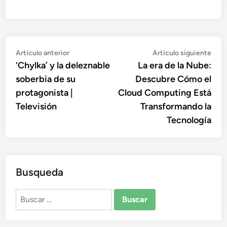
Navegación
Artículo
Artí
Artículo anterior
Artículo siguiente
anterior:
sigu
‘Chylka’ y la deleznable
La era de la Nube:
de
soberbia de su
Descubre Cómo el
entradas
protagonista |
Cloud Computing Está
Televisión
Transformando la
Tecnología
Busqueda
Buscar: