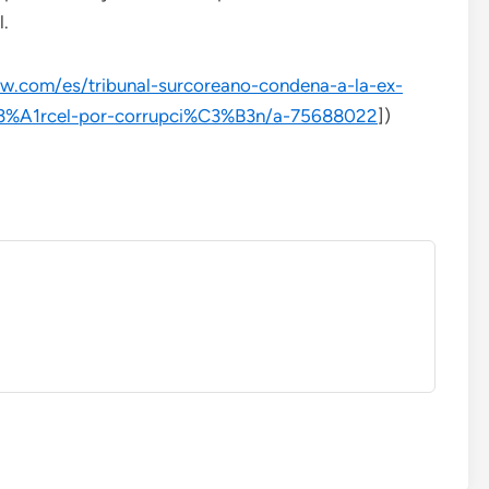
l.
w.com/es/tribunal-surcoreano-condena-a-la-ex-
3%A1rcel-por-corrupci%C3%B3n/a-75688022
])